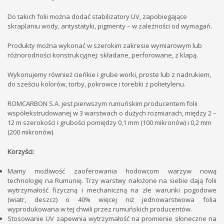
Do takich folii można dodać stabilizatory UV, zapobiegające
skraplaniu wody, antystatyki, pigmenty – w zależności od wymagań.
Produkty można wykonać w szerokim zakresie wymiarowym lub
różnorodności konstrukcyjnej: składane, perforowane, z klapą.
Wykonujemy również cieńkie i grube worki, proste lub z nadrukiem,
do sześciu kolorów, torby, pokrowce i torebki z polietylenu.
ROMCARBON S.A. jest pierwszym rumuńskim producentem folii
współekstrudowanej w 3 warstwach o dużych rozmiarach, między 2 –
12 m szerokości i grubości pomiędzy 0,1 mm (100 mikronów) i 0,2 mm
(200 mikronów).
Korzyści:
Mamy możliwość zaoferowania hodowcom warzyw nową
technologię na Rumunię. Trzy warstwy nałożone na siebie dają folii
wytrzymałość fizyczną i mechaniczną na złe warunki pogodowe
(wiatr, deszcz) o 40% więcej niż jednowarstwowa folia
wyprodukowana w tej chwili przez rumuńskich producentów.
Stosowanie UV zapewnia wytrzymałość na promienie słoneczne na