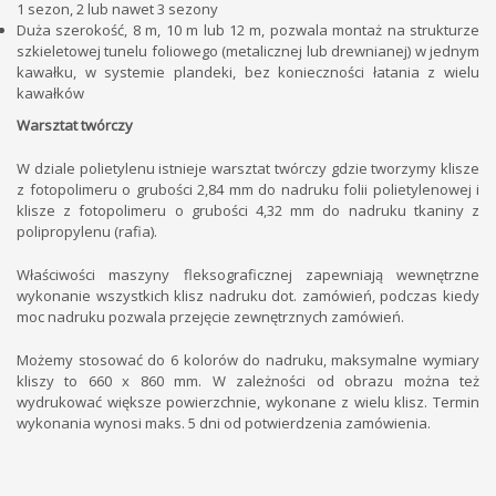
1 sezon, 2 lub nawet 3 sezony
Duża szerokość, 8 m, 10 m lub 12 m, pozwala montaż na strukturze
szkieletowej tunelu foliowego (metalicznej lub drewnianej) w jednym
kawałku, w systemie plandeki, bez konieczności łatania z wielu
kawałków
Warsztat twórczy
W dziale polietylenu istnieje warsztat twórczy gdzie tworzymy klisze
z fotopolimeru o grubości 2,84 mm do nadruku folii polietylenowej i
klisze z fotopolimeru o grubości 4,32 mm do nadruku tkaniny z
polipropylenu (rafia).
Właściwości maszyny fleksograficznej zapewniają wewnętrzne
wykonanie wszystkich klisz nadruku dot. zamówień, podczas kiedy
moc nadruku pozwala przejęcie zewnętrznych zamówień.
Możemy stosować do 6 kolorów do nadruku, maksymalne wymiary
kliszy to 660 x 860 mm. W zależności od obrazu można też
wydrukować większe powierzchnie, wykonane z wielu klisz. Termin
wykonania wynosi maks. 5 dni od potwierdzenia zamówienia.