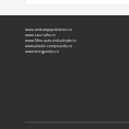
www.ambalajepolistiren.ro
www.saci-rafie.ro
www.filtre-auto-industriale.ro
www.plastic-compounds.ro
www.livingjumbo.ro