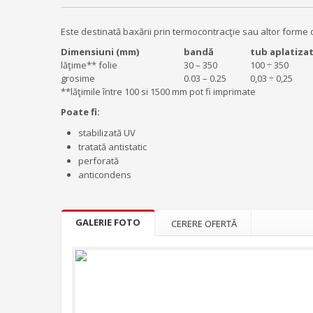
Este destinată baxării prin termocontracţie sau altor for
Dimensiuni (mm)
bandă
tub aplatiza
lăţime** folie
30 – 350
100 ÷ 350
grosime
0.03 – 0.25
0,03 ÷ 0,25
**lăţimile între 100 si 1500 mm pot fi imprimate
Poate fi:
stabilizată UV
tratată antistatic
perforată
anticondens
GALERIE FOTO
CERERE OFERTĂ