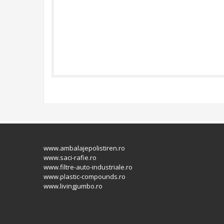
www.ambalajepolistiren.ro
www.saci-rafie.ro
www.filtre-auto-industriale.ro
www.plastic-compounds.ro
www.livingjumbo.ro