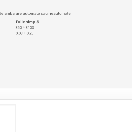
me de ambalare automate sau neautomate.
t
folie simplă
350 ÷ 3100
0,03 ÷ 0,25