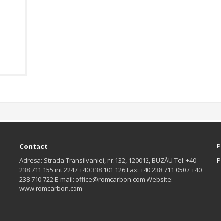
Contact
P
Adresa: Strada Transilvaniei, nr.132, 120012, BUZĂU Tel: +40
P
238 711 155 int 224 / +40 338 101 126 Fax: +40 238 711 050 / +40
238 710 722 E-mail: office@romcarbon.com Website:
www.romcarbon.com