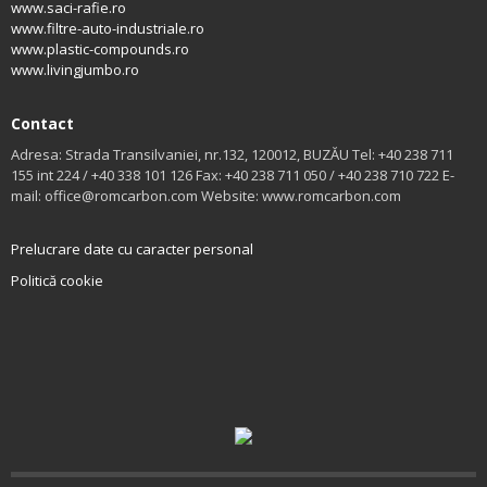
www.saci-rafie.ro
www.filtre-auto-industriale.ro
www.plastic-compounds.ro
www.livingjumbo.ro
Contact
Adresa: Strada Transilvaniei, nr.132, 120012, BUZĂU Tel: +40 238 711
155 int 224 / +40 338 101 126 Fax: +40 238 711 050 / +40 238 710 722 E-
mail: office@romcarbon.com Website: www.romcarbon.com
Prelucrare date cu caracter personal
Politică cookie